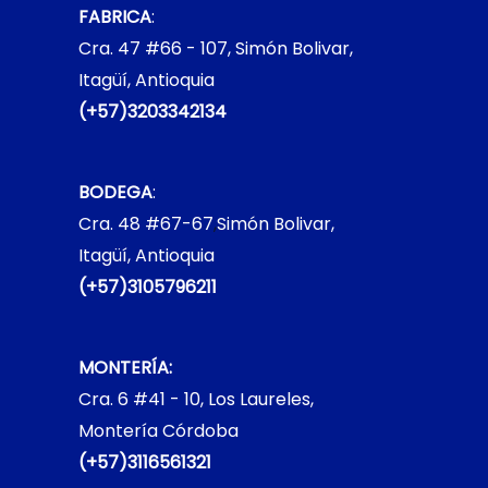
FABRICA
:
Cra. 47 #66 - 107, Simón Bolivar,
Itagüí, Antioquia
(+57)3203342134
BODEGA
:
Cra. 48 #67-67
,
Simón Bolivar,
Itagüí, Antioquia
(+57)3105796211
MONTERÍA:
Cra. 6 #41 - 10, Los Laureles,
Montería Córdoba
(+57)3116561321