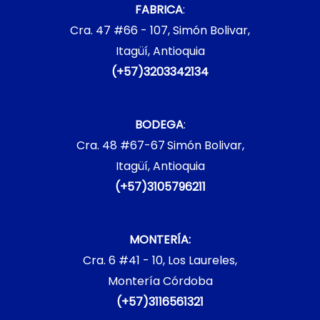
FABRICA
:
Cra. 47 #66 - 107, Simón Bolivar,
Itagüí, Antioquia
(+57)3203342134
BODEGA
:
Cra. 48 #67-67
,
Simón Bolivar,
Itagüí, Antioquia
(+57)3105796211
MONTERÍA:
Cra. 6 #41 - 10, Los Laureles,
Montería Córdoba
(+57)3116561321