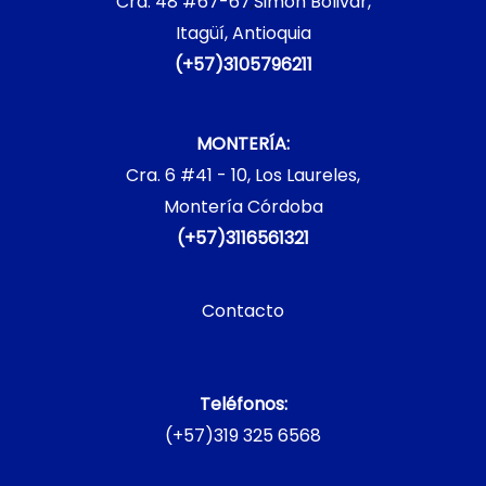
Cra. 48 #67-67
,
Simón Bolivar,
Itagüí, Antioquia
(+57)3105796211
MONTERÍA:
Cra. 6 #41 - 10, Los Laureles,
Montería Córdoba
(+57)3116561321
Contacto
Teléfonos:
(+57)319 325 6568