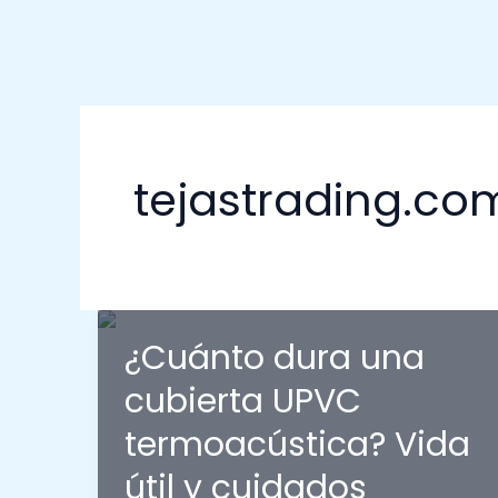
tejastrading.co
¿Cuánto dura una
cubierta UPVC
termoacústica? Vida
útil y cuidados