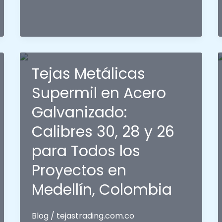
dura
una
cubierta
en
acero
Tejas Metálicas
galvanizado
Supermil en Acero
prepintado?
Galvanizado:
Calibres 30, 28 y 26
para Todos los
Proyectos en
Medellín, Colombia
Blog
/
tejastrading.com.co