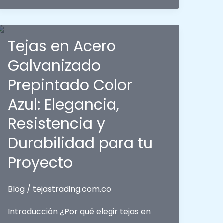
la
hora
de
Tejas en Acero
proteger
Galvanizado
un
Prepintado Color
espacio
con
Azul: Elegancia,
un
Resistencia y
techo?
Durabilidad para tu
Proyecto
Blog
/
tejastrading.com.co
Introducción ¿Por qué elegir tejas en