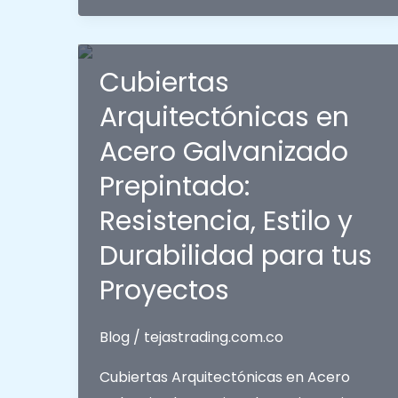
en
Acero
Galvanizado
Cubiertas
Prepintado:
Arquitectónicas en
Diferencias
Acero Galvanizado
entre
Teja
Prepintado:
Supermil
Resistencia, Estilo y
de
Durabilidad para tus
6
Crestas
Proyectos
y
Teja
Blog
/
tejastrading.com.co
Arquitectónica
Cubiertas Arquitectónicas en Acero
de