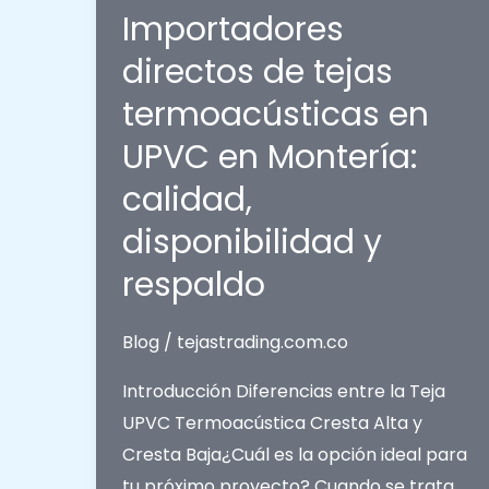
Galvanizado
Importadores
Prepintado:
directos de tejas
Resistencia,
termoacústicas en
Estilo
y
UPVC en Montería:
Durabilidad
calidad,
para
disponibilidad y
tus
Proyectos
respaldo
Blog
/
tejastrading.com.co
Introducción Diferencias entre la Teja
UPVC Termoacústica Cresta Alta y
Cresta Baja¿Cuál es la opción ideal para
tu próximo proyecto? Cuando se trata