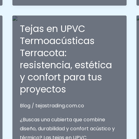
en
Acero
Galvanizado:
Tejas en UPVC
Calibres
Termoacústicas
30,
28
Terracota:
y
resistencia, estética
26
y confort para tus
para
Todos
proyectos
los
Proyectos
Blog
/
tejastrading.com.co
en
¿Buscas una cubierta que combine
Medellín,
diseño, durabilidad y confort acústico y
Colombia
térmico? Las tejas en UPVC