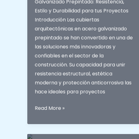
Galvanizado Prepintado: Resistencia,
8
Estilo y Durabilidad para tus Proyectos
Crestas
Introducción Las cubiertas
arquitectónicas en acero galvanizado
prepintado se han convertido en una de
las soluciones más innovadoras y
confiables en el sector de la
construcción. Su capacidad para unir
resistencia estructural, estética
moderna y protección anticorrosiva las
hace ideales para proyectos
Cubiertas
Read More »
Arquitectónicas
en
Acero