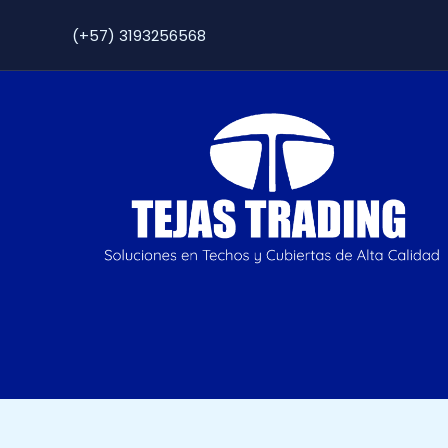
Ir
(+57) 3193256568
al
contenido