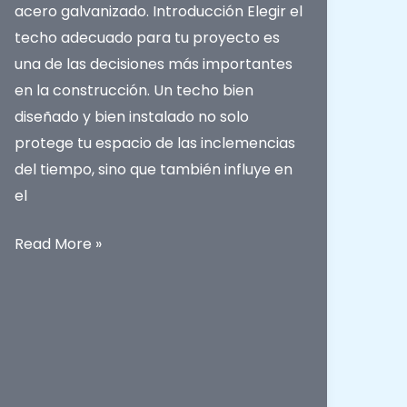
acero galvanizado. Introducción Elegir el
techo adecuado para tu proyecto es
una de las decisiones más importantes
en la construcción. Un techo bien
diseñado y bien instalado no solo
protege tu espacio de las inclemencias
del tiempo, sino que también influye en
el
¿Qué
Read More »
aspectos
debes
tener
en
cuenta
a