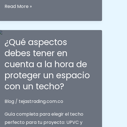
Distribuidores
Read More »
PAVCO
en
Colombia
|
¿Qué aspectos
Sistemas
debes tener en
Raingo
cuenta a la hora de
y
Amazonas
proteger un espacio
|
con un techo?
Tejas
Trading
Blog
/
tejastrading.com.co
Guía completa para elegir el techo
perfecto para tu proyecto: UPVC y