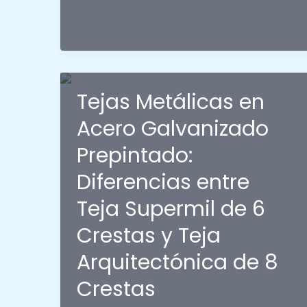
una
cubierta
UPVC
termoacústica?
Vida
Tejas Metálicas en
útil
Acero Galvanizado
y
cuidados
Prepintado:
Diferencias entre
Teja Supermil de 6
Crestas y Teja
Arquitectónica de 8
Crestas