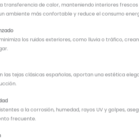
a transferencia de calor, manteniendo interiores frescos 
a un ambiente más confortable y reduce el consumo energ
anzado
inimiza los ruidos exteriores, como lluvia o tráfico, crea
gar.
n las tejas clásicas españolas, aportan una estética ele
ucción.
idad
istentes a la corrosión, humedad, rayos UV y golpes, asegu
nto frecuente.
n